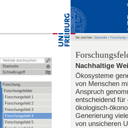
›
Sie sind hier:
Startseite
Forschung
Forschungsfel
Nachhaltige Wei
Startseite
Schnellzugriff
Ökosysteme gener
von Menschen mit
Forschung
Anspruch genomm
Forschungsfelder
Forschungsfeld 1
entscheidend für
Forschungsfeld 2
ökologisch-ökono
Forschungsfeld 3
Generierung viel
Forschungsfeld 4
von unsicheren U
Forschungsfeld 5