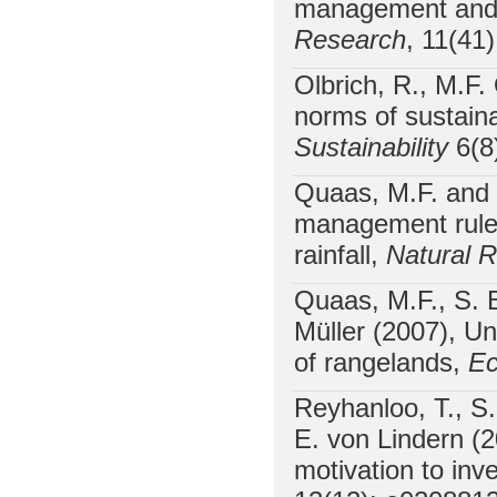
management and s
Research
, 11(41
Olbrich, R., M.F
norms of sustain
Sustainability
6(8
Quaas, M.F. and 
management rules
rainfall,
Natural 
Quaas, M.F., S. 
Müller (2007), Un
of rangelands,
Ec
Reyhanloo, T., S.
E. von Lindern (2
motivation to in