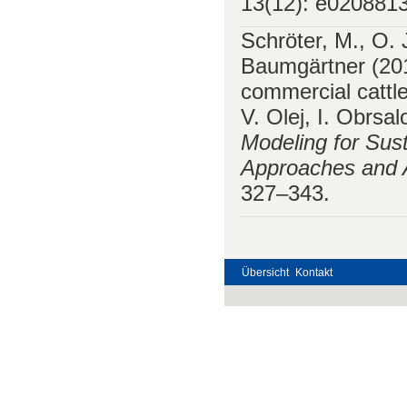
13(12): e020881
Schröter, M., O. 
Baumgärtner (20
commercial cattle
V. Olej, I. Obrsa
Modeling for Sus
Approaches and
327–343.
Übersicht
Kontakt