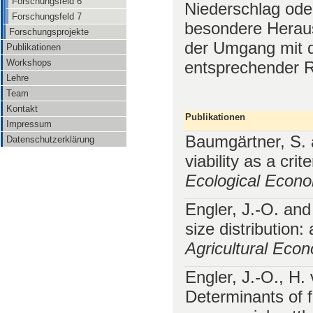
Forschungsfeld 6
Niederschlag ode
Forschungsfeld 7
besondere Heraus
Forschungsprojekte
der Umgang mit d
Publikationen
Workshops
entsprechender 
Lehre
Team
Kontakt
Publikationen
Impressum
Baumgärtner, S. 
Datenschutzerklärung
viability as a cri
Ecological Econ
Engler, J.-O. an
size distribution
Agricultural Eco
Engler, J.-O., H
Determinants of f