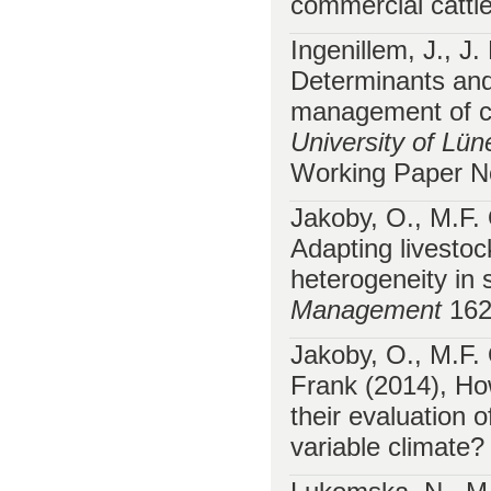
commercial cattl
Ingenillem, J., J
Determinants and 
management of co
University of Lü
Working Paper No
Jakoby, O., M.F.
Adapting livesto
heterogeneity in 
Management
162
Jakoby, O., M.F.
Frank (2014), How
their evaluation
variable climate