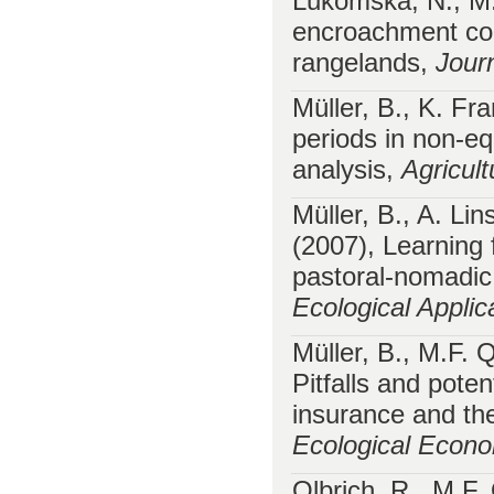
Lukomska, N., M
encroachment con
rangelands,
Jour
Müller, B., K. Fr
periods in non-eq
analysis,
Agricul
Müller, B., A. Lin
(2007), Learning 
pastoral-nomadi
Ecological Applic
Müller, B., M.F.
Pitfalls and poten
insurance and th
Ecological Econ
Olbrich, R., M.F